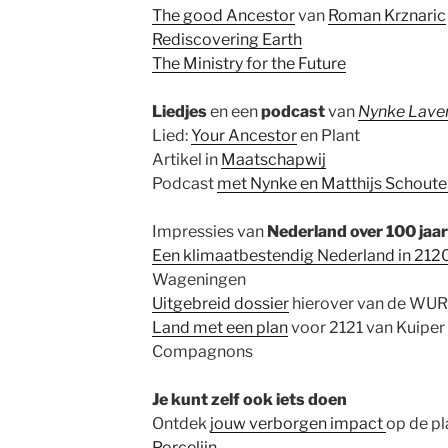
The good Ancestor
van
Roman Krznaric
Rediscovering Earth
The Ministry for the Future
Liedjes
en een
podcast
van
Nynke Lave
Lied:
Your Ancestor
en Plant
Artikel in
Maatschapwij
Podcast
met Nynke en Mat
t
hijs Schout
Impressies van
Nederland over 100 jaar
Een klimaatbestendig Nederland in 212
Wageningen
Uitgebreid dossier
hierover van de WUR
Land
met
een plan
voor 2121 van Kuiper
Compagnons
Je kunt zelf ook iets doen
Ontdek
jouw verborgen impact
op de pl
Porcelijn