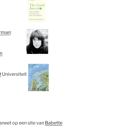
rman
:
en
0
Universiteit
aneet op een site van
Babette