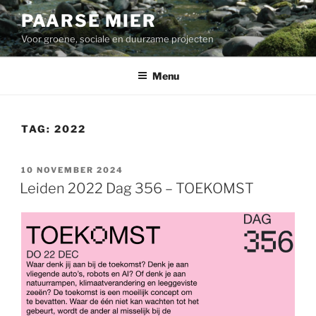
Ga
PAARSE MIER
naar
Voor groene, sociale en duurzame projecten
de
inhoud
Menu
TAG:
2022
GEPLAATST
10 NOVEMBER 2024
OP
Leiden 2022 Dag 356 – TOEKOMST