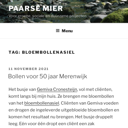
Ga
PAARSE MIER
naar
Voor groene, sociale en duurzame projecten
de
inhoud
Menu
TAG:
BLOEMBOLLENASIEL
GEPLAATST
11 NOVEMBER 2021
OP
Bollen voor 50 jaar Merenwijk
Het busje van
Gemiva Cronesteijn
, vol met cliënten,
komt langs bij mijn huis. Ze brengen me bloembollen
van het
bloembollenasiel
. Cliënten van Gemiva voeden
en drogen de ingeleverde uitgebloeide bloembollen en
komen het resultaat nu brengen. Het busje druppelt
leeg. Eén voor één dropt een cliënt een zak