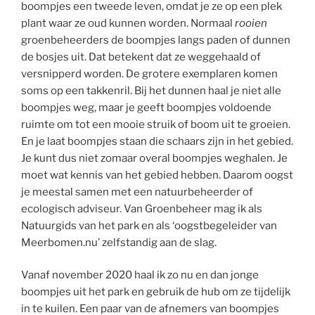
boompjes een tweede leven, omdat je ze op een plek
plant waar ze oud kunnen worden. Normaal
rooien
groenbeheerders de boompjes langs paden of dunnen
de bosjes uit. Dat betekent dat ze weggehaald of
versnipperd worden. De grotere exemplaren komen
soms op een takkenril. Bij het dunnen haal je niet alle
boompjes weg, maar je geeft boompjes voldoende
ruimte om tot een mooie struik of boom uit te groeien.
En je laat boompjes staan die schaars zijn in het gebied.
Je kunt dus niet zomaar overal boompjes weghalen. Je
moet wat kennis van het gebied hebben. Daarom oogst
je meestal samen met een natuurbeheerder of
ecologisch adviseur. Van Groenbeheer mag ik als
Natuurgids van het park en als ‘oogstbegeleider van
Meerbomen.nu’ zelfstandig aan de slag.
Vanaf november 2020 haal ik zo nu en dan jonge
boompjes uit het park en gebruik de hub om ze tijdelijk
in te kuilen. Een paar van de afnemers van boompjes