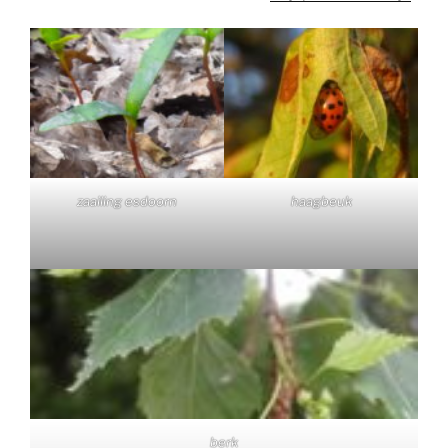
zaailing esdoorn
haagbeuk
berk