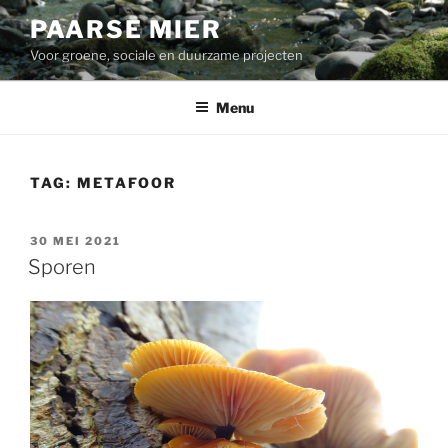
Ga
PAARSE MIER
naar
Voor groene, sociale en duurzame projecten
de
inhoud
Menu
TAG:
METAFOOR
GEPLAATST
30 MEI 2021
OP
Sporen